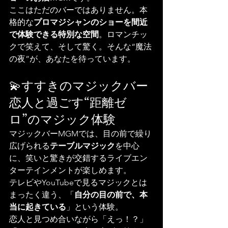
ここはただのバーではありません。本
格的な
プロマジシャンのショーを間近
で体験できる特別な空間
。ロマンチッ
クで笑えて、そして驚く。そんな“魔法
の夜”が、あなたを待っています。
💫すすきのマジックバー
恋人と過ごす“距離ゼ
ロ”のマジック体験
マジックバーMGMでは、目の前で繰り
広げられる
テーブルマジック
を中心
に、笑いと驚きが交錯するライブエン
ターテインメントが楽しめます。
テレビやYouTubeで見るマジックとは
まったく違う、「
自分の目の前で、本
当に起きている
」という体験。
恋人と見つめ合いながら「えっ！？」