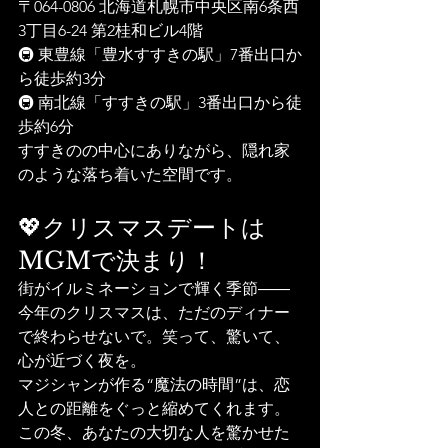
〒064-0806 北海道札幌市中央区南6条西
3丁目6-24 第2桂和ビル4階
🚇 東豊線「豊水すすきの駅」7番出口か
ら徒歩約3分
🚇 南北線「すすきの駅」3番出口から徒
歩約6分
すすきのの中心にありながら、隠れ家
のような落ち着いた空間です。
💖クリスマスデートは
MGMで決まり！
街がイルミネーションで輝く季節――
今年のクリスマスは、ただのディナー
で終わらせないで。笑って、驚いて、
心が近づく夜を。
マジシャンが作る“魔法の時間”は、恋
人との距離をぐっと縮めてくれます。
この冬、あなたの大切な人を驚かせた