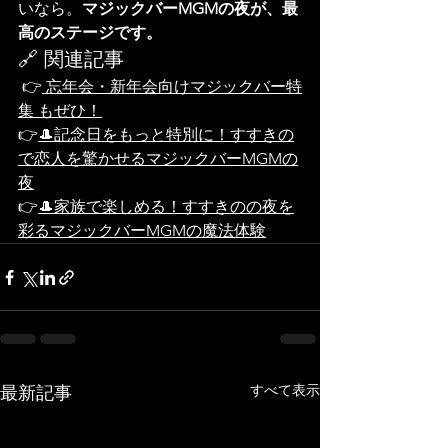
いなら。
マジックバーMGMの夜が、最
高のステージです。
🔗 関連記事
 👉
 忘年会・新年会向けマジックバー特
集 もぜひ！
👉
🎩記念日をもっと特別に！すすきの
で恋人を驚かせるマジックバーMGMの
夜
👉
🎩家族で楽しめる！すすきのの夜を
彩るマジックバーMGMの魔法体験
すべて表示
最新記事