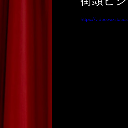
街頭ビジ
https://video.wixstat