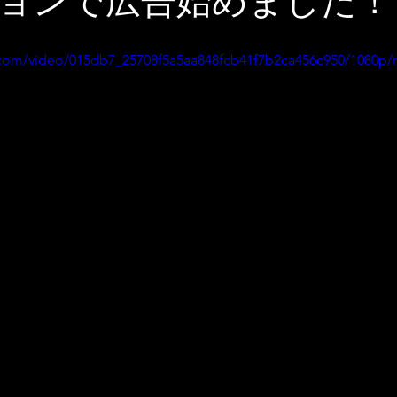
ョンで広告始めました！
ic.com/video/015db7_25708f5a5aa848fcb41f7b2ca456c950/1080p/