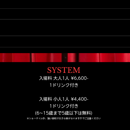
【札幌家族旅行おすすめ】扉
札幌
を開けた瞬間から物語が始ま
マジ
る。札幌観光で出会う小さな
の体
テーマパーク
SYSTEM
​​入場料 大人1人 ¥6,600-
​1ドリンク付き
入場料 小人1人 ¥4,400-
​1ドリンク付き
(6~15歳まで5歳以下は無料)
※ショータイム中、強い照明や大きな音がなりますのでご注意ください