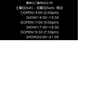
​最終のご案内は22:30
土曜日(Sat) - 日曜日(Sun)- 祝日
①OPEN14:00 (2:00pm​)
SHOW14:30~15:30
②OPEN17:00 (5:00pm​)
SHOW17:30~18:30
③OPEN19:30 (7:30pm​)
SHOW20:00~21:00
④OPEN22:00 (10:00pm​)
SHOW22:30~23:30
SYSTEM
​​入場料 大人1人 ¥6,600-
​1ドリンク付き
入場料 小人1人 ¥4,400-
​1ドリンク付き
(6~15歳まで5歳以下は無料)
※ショータイム中、強い照明や大きな音がなりますのでご注意
ください