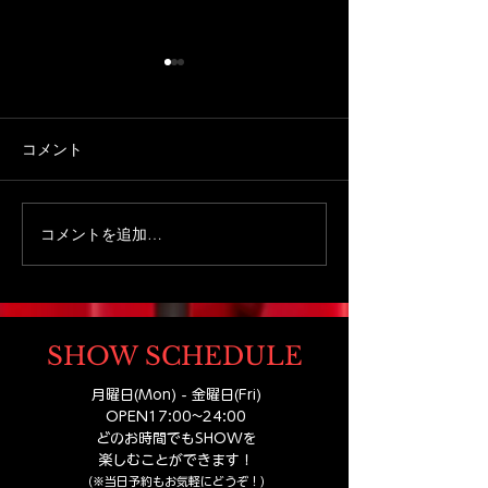
コメント
コメントを追加…
【札幌家族旅行おすす
札幌家族旅行で
め】扉を開けた瞬間から
れるマジックシ
物語が始まる。札幌観光
どもOKの体験
MGM
で出会う小さなテーマパ
ーク
SHOW SCHEDULE
月曜日(Mon) - 金曜日(Fri)
OPEN17:00
~24:00
どのお時間でもSHOWを
楽しむことができます！
（※当日予約もお気軽にどうぞ！）