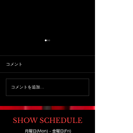
コメント
コメントを追加…
【札幌家族旅行おすす
札幌家族旅行で
め】扉を開けた瞬間から
れるマジックシ
物語が始まる。札幌観光
どもOKの体験
MGM
で出会う小さなテーマパ
ーク
SHOW SCHEDULE
月曜日(Mon) - 金曜日(Fri)