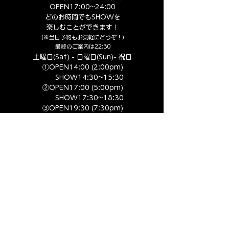
OPEN17:00
~24:00
どのお時間でもSHOWを
楽しむことができます！
（※当日予約もお気軽にどうぞ！）
​最終のご案内は22:30
土曜日(Sat) - 日曜日(Sun)- 祝日
①OPEN14:00 (2:00pm​)
SHOW14:30~15:30
②OPEN17:00 (5:00pm​)
SHOW17:30~18:30
③OPEN19:30 (7:30pm​)
SHOW20:00~21:00
④OPEN22:00 (10:00pm​)
SHOW22:30~23:30
SYSTEM
​​入場料 大人1人 ¥6,600-
​1ドリンク付き
入場料 小人1人 ¥4,400-
​1ドリンク付き