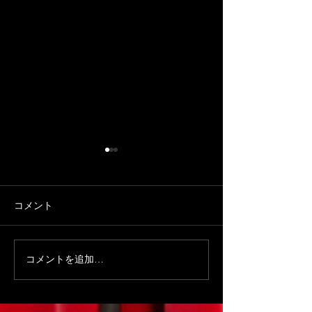
コメント
コメントを追加…
【札幌家族旅行おすす
札幌家族旅行で
め】扉を開けた瞬間から
れるマジックシ
物語が始まる。札幌観光
どもOKの体験
MGM
で出会う小さなテーマパ