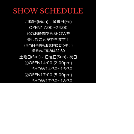
ーク
SHOW SCHEDULE
月曜日(Mon) - 金曜日(Fri)
OPEN17:00
~24:00
どのお時間でもSHOWを
楽しむことができます！
（※当日予約もお気軽にどうぞ！）
​最終のご案内は22:30
土曜日(Sat) - 日曜日(Sun)- 祝日
①OPEN14:00 (2:00pm​)
SHOW14:30~15:30
②OPEN17:00 (5:00pm​)
SHOW17:30~18:30
③OPEN19:30 (7:30pm​)
SHOW20:00~21:00
④OPEN22:00 (10:00pm​)
SHOW22:30~23:30
SYSTEM
​​入場料 大人1人 ¥6,600-