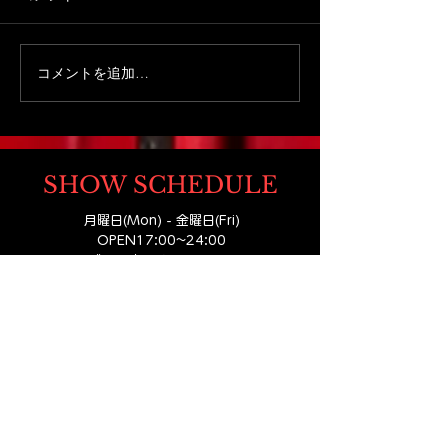
コメントを追加…
【札幌家族旅行おすす
札幌家族旅行で
め】扉を開けた瞬間から
れるマジックシ
物語が始まる。札幌観光
どもOKの体験
MGM
で出会う小さなテーマパ
ーク
SHOW SCHEDULE
月曜日(Mon) - 金曜日(Fri)
OPEN17:00
~24:00
どのお時間でもSHOWを
楽しむことができます！
（※当日予約もお気軽にどうぞ！）
​最終のご案内は22:30
土曜日(Sat) - 日曜日(Sun)- 祝日
①OPEN14:00 (2:00pm​)
SHOW14:30~15:30
②OPEN17:00 (5:00pm​)
SHOW17:30~18:30
③OPEN19:30 (7:30pm​)