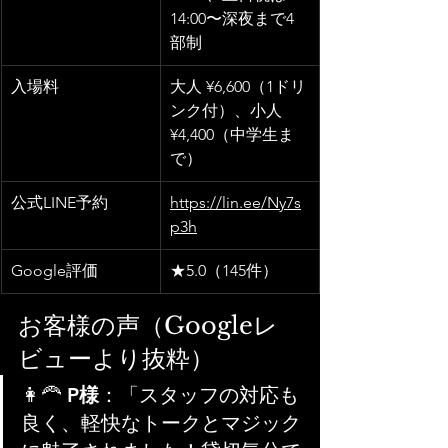
14:00〜深夜まで4
部制
入場料
大人 ¥6,600（1ドリ
ンク付）、小人 
¥4,400（中学生ま
で）
公式LINE予約
https://lin.ee/Ny7s
p3h
Google評価
★5.0（145件）
お客様の声（Googleレ
ビューより抜粋）
👩‍🦰 
P様
：「スタッフの対応も
良く、軽快なトークとマジック