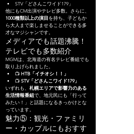
STV「どさんこワイド179」
他にもCM出演やテレビ多数。さらに、
1000種類以上の演目
を持ち、子どもか
ら大人まで楽しませることができる多
才なマジシャンです。
メディアでも話題沸騰！
テレビでも多数紹介
MGMは、北海道の有名テレビ番組でも
取り上げられました。
📺 
HTB「イチオシ！！」
📺 
STV「どさんこワイド179」
いずれも、
札幌エリアで影響力のある
生活情報番組
で、地元民にも「行って
みたい！」と話題になるきっかけとな
っています。
魅力⑤：観光・ファミリ
ー・カップルにもおすす