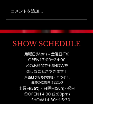
コメントを追加…
【札幌家族旅行おすす
札幌家族旅行で
め】扉を開けた瞬間から
れるマジックシ
物語が始まる。札幌観光
どもOKの体験
MGM
で出会う小さなテーマパ
ーク
SHOW SCHEDULE
月曜日(Mon) - 金曜日(Fri)
OPEN17:00
~24:00
どのお時間でもSHOWを
楽しむことができます！
（※当日予約もお気軽にどうぞ！）
​最終のご案内は22:30
土曜日(Sat) - 日曜日(Sun)- 祝日
①OPEN14:00 (2:00pm​)
SHOW14:30~15:30
②OPEN17:00 (5:00pm​)
SHOW17:30~18:30
③OPEN19:30 (7:30pm​)
SHOW20:00~21:00
④OPEN22:00 (10:00pm​)