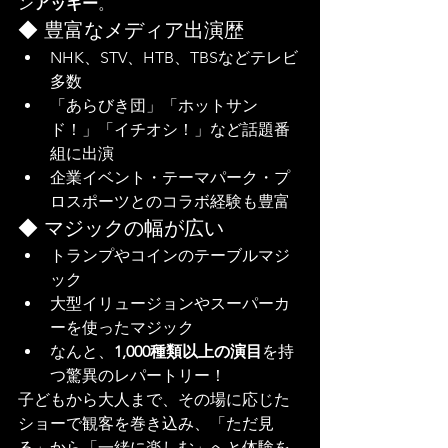
ン
アッキー
。
◆ 豊富なメディア出演歴
NHK、STV、HTB、TBSなどテレビ
多数
「あらびき団」「ホットサン
ド！」「イチオシ！」など話題番
組に出演
企業イベント・テーマパーク・プ
ロスポーツとのコラボ経験も豊富
◆ マジックの幅が広い
トランプやコインのテーブルマジ
ック
大型イリュージョンやスーパーカ
ーを使ったマジック
なんと、
1,000種類以上の演目
を持
つ驚異のレパートリー！
子どもから大人まで、その場に応じた
ショーで観客を巻き込み、「ただ見
る」から「一緒に楽しむ」へと体験を