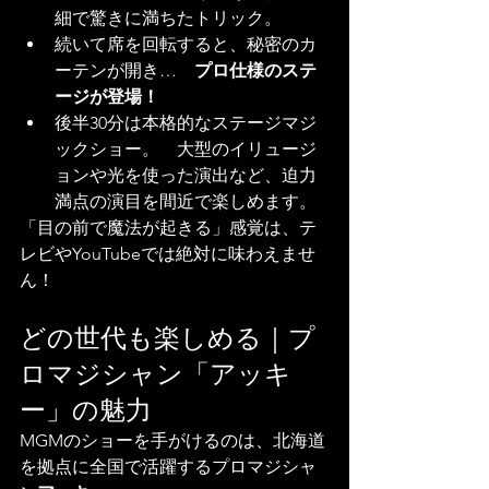
細で驚きに満ちたトリック。
続いて席を回転すると、秘密のカ
ーテンが開き…　
プロ仕様のステ
ージが登場！
後半30分は本格的なステージマジ
ックショー。　大型のイリュージ
ョンや光を使った演出など、迫力
満点の演目を間近で楽しめます。
「目の前で魔法が起きる」感覚は、テ
レビやYouTubeでは絶対に味わえませ
ん！
どの世代も楽しめる｜プ
ロマジシャン「アッキ
ー」の魅力
MGMのショーを手がけるのは、北海道
を拠点に全国で活躍するプロマジシャ