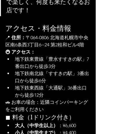
で楽しく、何度も来たくなるお
店です！
アクセス・料金情報
📍 
住所：
〒064-0806 北海道札幌市中央
区南6条西3丁目6−24 第2桂和ビル4階
🚇 
アクセス：
地下鉄東豊線「豊水すすきの駅」7
番出口から徒歩3分
地下鉄南北線「すすきの駅」3番出
口から徒歩6分
地下鉄東西線「大通駅」36番出口
から徒歩12分
🚗 お車の場合：近隣コインパーキング
をご利用ください
◼ 料金（1ドリンク付き）
大人（中学生以上）
：¥6,600
小人（中学生まで）
：¥4,400