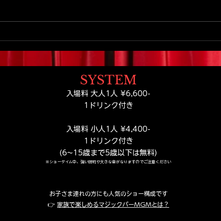
【札幌家族旅行おすすめ】扉
札幌
を開けた瞬間から物語が始ま
マジ
る。札幌観光で出会う小さな
の体
テーマパーク
SYSTEM
​​入場料 大人1人 ¥6,600-
​1ドリンク付き
入場料 小人1人 ¥4,400-
​1ドリンク付き
(6~15歳まで5歳以下は無料)
※ショータイム中、強い照明や大きな音がなりますのでご注意ください
お子さま連れの方にも人気のショー構成です
👉
家族で楽しめるマジックバーMGMとは？