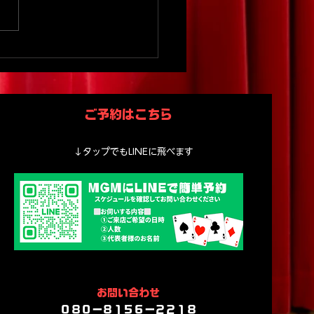
家族旅行で笑顔あふれる
ックショー｜子どもOK
験スポットMGM
ご予約はこちら
↓タップでもLINEに飛べます
​​お問い合わせ
​０８０ー８１５６ー２２１８​