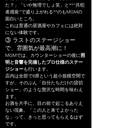
た？」「いや無理でしょ笑」と**“共犯
者感覚”で盛り上がれる**のもMGMの
面白いところ。
これは普通の居酒屋やカフェには絶対
にない体験です。
③ ラストのステージショー
で、雰囲気が最高潮に！
MGMでは、カウンターショーの後に
照
明と音響を完備したプロ仕様のステー
ジショー
も行います。
店内は全部で8席という超小規模空間で
すが、そのぶん「自分たちだけの貸切
ショー」のような贅沢な時間を味わえ
ます。
お酒を片手に、目の前で起こるありえ
ない現象。「この人と来てよかった
な」って、きっと思ってもらえるはず
です。