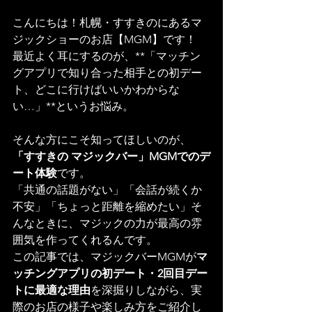
こんにちは！札幌・すすきのにあるマ
ジックショーのお店【MGM】です！
最近よく耳にするのが、**「マッチン
グアプリで知り合った相手との初デー
ト、どこに行けばいいかわからな
い…」**というお悩み。
そんな方にこそ知ってほしいのが、
「すすきの マジックバー」MGMでのデ
ート体験
です。
「共通の話題がない」「会話が続くか
不安」「ちょっと距離を縮めたい」そ
んなときに、マジックの力が最高の雰
囲気を作ってくれるんです。
この記事では、マジックバーMGMが
マ
ッチングアプリの初デート・2回目デー
トに最適な理由
を深掘りしながら、実
際のお店の様子や楽しみ方をご紹介し