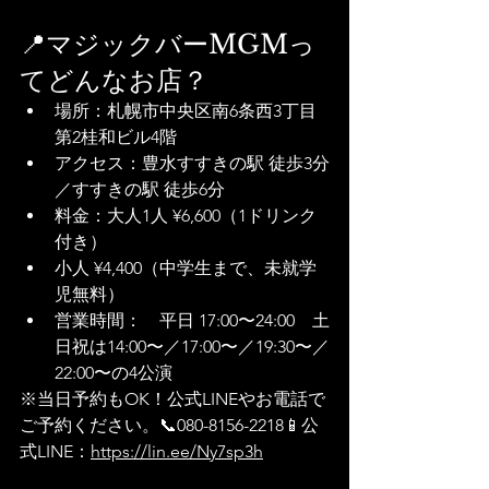
📍マジックバーMGMっ
てどんなお店？
場所：札幌市中央区南6条西3丁目 
第2桂和ビル4階
アクセス：豊水すすきの駅 徒歩3分
／すすきの駅 徒歩6分
料金：大人1人 ¥6,600（1ドリンク
付き）
小人 ¥4,400（中学生まで、未就学
児無料）
営業時間：　平日 17:00〜24:00　土
日祝は14:00〜／17:00〜／19:30〜／
22:00〜の4公演
※当日予約もOK！公式LINEやお電話で
ご予約ください。📞080-8156-2218📱公
式LINE：
https://lin.ee/Ny7sp3h