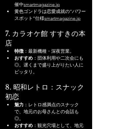
催中
smartmagazine.jp
黄色ゴンドラは恋愛成就の“パワー
スポット”仕様
smartmagazine.jp
7. カラオケ館 すすきの本
店
特徴
：最新機種・深夜営業。
おすすめ
：団体利用や二次会にも
◎。遅くまで盛り上がりたい人に
ピッタリ。
8. 昭和レトロ：スナック
初恋
魅力
：レトロ感満点のスナック
で、地元のお母さんとの会話も
◎。
おすすめ
：観光穴場として、地元