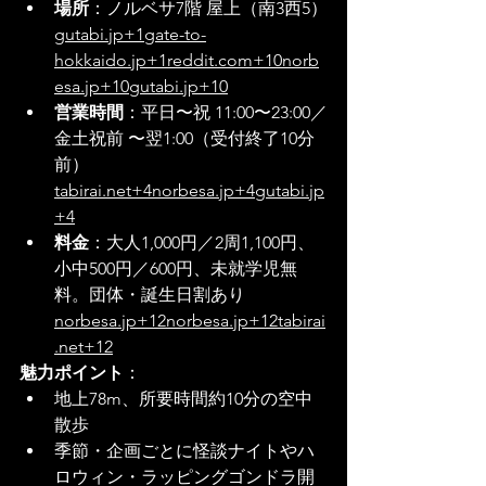
場所
：ノルベサ7階 屋上（南3西5）
gutabi.jp+1gate-to-
hokkaido.jp+1
reddit.com+10norb
esa.jp+10gutabi.jp+10
営業時間
：平日〜祝 11:00〜23:00／
金土祝前 〜翌1:00（受付終了10分
前）
tabirai.net+4norbesa.jp+4gutabi.jp
+4
料金
：大人1,000円／2周1,100円、
小中500円／600円、未就学児無
料。団体・誕生日割あり
norbesa.jp+12norbesa.jp+12tabirai
.net+12
魅力ポイント
：
地上78m、所要時間約10分の空中
散歩
季節・企画ごとに怪談ナイトやハ
ロウィン・ラッピングゴンドラ開