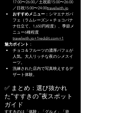
17:00〜26:00／土祝前15:00〜26:00
／日祝15:00〜24:
00
travelwith.jp
おすすめメニュー
：シマエナガパ
フェ（ラムレーズン＋チョコバナ
ナ仕立て、1,650円程度）、季節メ
ニュー6種程度
travelwith.jp+1reddit.com+1
魅力ポイント
：
チョコ＆フルーツの濃厚パフェが
人気。大人リッチな夜のシメスイ
ーツ。
洗練された店内で写真映えするデ
ザート体験。
✅ まとめ：選び抜かれ
た“すすきの”夜スポット
ガイド
すすきのは「体験」「グルメ」「遊