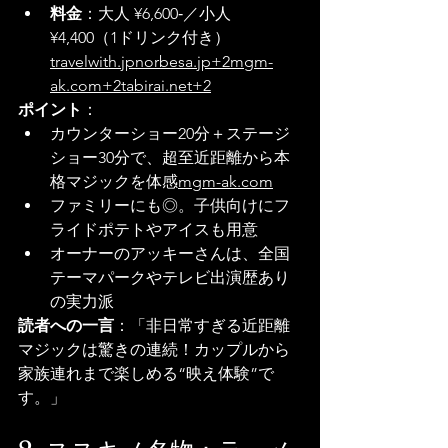
料金
：大人 ¥6,600‑／小人 
¥4,400（1ドリンク付き）
travelwith.jp
norbesa.jp+2mgm-
ak.com+2tabirai.net+2
ポイント
：
カウンターショー20分＋ステージ
ショー30分で、超至近距離から本
格マジックを体感
mgm-ak.com
ファミリーにも◎。子供向けにフ
ライドポテトやアイスも用意
オーナーのアッキーさんは、全国
テーマパークやテレビ出演歴あり
の実力派
読者への一言
：「非日常すぎる近距離
マジックは驚きの連続！カップルから
家族連れまで楽しめる“映え体験”で
す。」