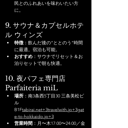
民とのふれあいを味わいたい方
に。
9. サウナ＆カプセルホテ
ル ウィンズ
特徴
：飲んだ後の“ととのう”時間
に最適。宿泊も可能。
おすすめ
：サウナでリセット＆お
泊りセットで朝も快適。
10. 夜パフェ専門店 
Parfaiteria miL
場所
：南3条西5丁目30 
三条美松ビ
ル
B1F
tabirai.net
+
3travelwith.jp
+
3gat
e-to-hokkaido.jp
+3
営業時間
：月〜木17:00〜24:00／金