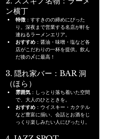
2. ススキノ名物：ラーメ
ン横丁
特徴
：すすきのの締めにぴった
り。深夜まで営業する名店が軒を
連ねるラーメンエリア。
おすすめ
：醤油・味噌・塩など各
店がこだわりの一杯を提供。飲ん
だ後の〆に最高！
3. 隠れ家バー：BAR 洞
（ほら）
雰囲気
：しっとり落ち着いた空間
で、大人のひとときを。
おすすめ
：ウイスキー・カクテル
など豊富に揃い、会話とお酒をじ
っくり楽しみたい人にぴったり。
4. JAZZ SPOT 