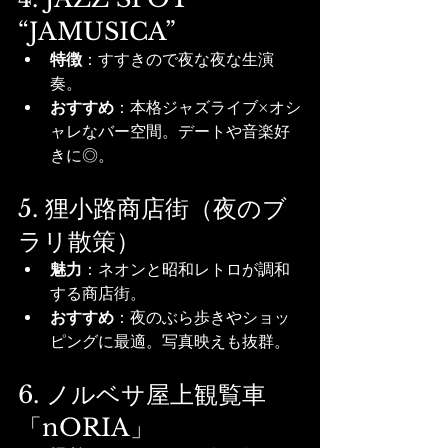
“JAMUSICA”
特徴
：すすきので夜な夜な生演
奏。
おすすめ
：本格ジャズライブ×オシ
ャレなバー空間。デートや音楽好
きに◎。
5. 狸小路商店街（夜のブ
ラリ散策）
魅力
：ネオンと昭和レトロが調和
する商店街。
おすすめ
：夜のぶら歩きやショッ
ピングに最適。写真映えも抜群。
6. ノルベサ屋上観覧車
「nORIA」