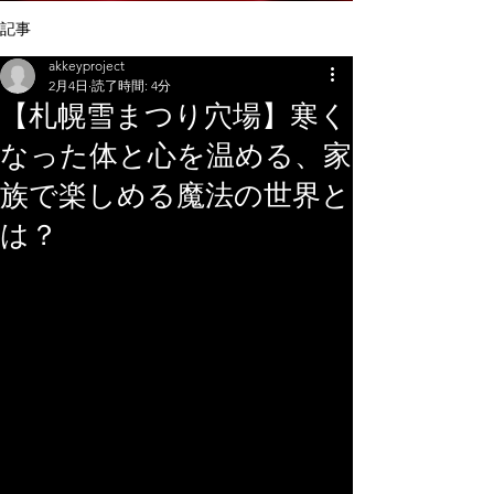
記事
akkeyproject
2月4日
読了時間: 4分
【札幌雪まつり穴場】寒く
なった体と心を温める、家
族で楽しめる魔法の世界と
は？