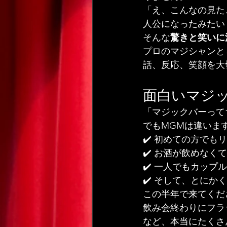
「え、こんなの見た
人公になったみたい
そんな
驚きと笑いに
プロのマジシャンと
話、反応、笑顔を大
面白いマジ
「マジックバーって
でもMGMは違いま
✔️ 初めての方でも
✔️ お酒が飲めなく
✔️ 一人でもカップ
✔️ そして、とにかく
この半年で来てくだ
飲み会終わりにフラ
など、本当にたくさ