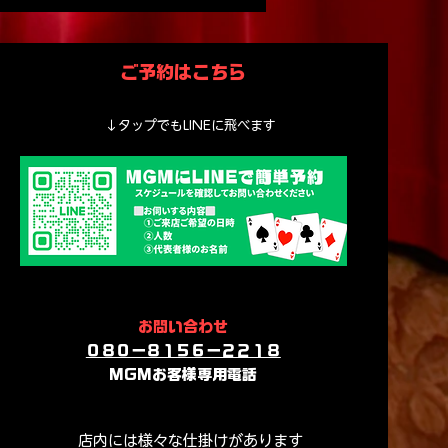
ックショー｜子どもOK
験スポットMGM
ご予約はこちら
↓タップでもLINEに飛べます
​​お問い合わせ
​０８０ー８１５６ー２２１８​
​MGMお客様専用電話
​​店内には様々な仕掛けがあります