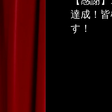
【感謝】
達成！皆
す！