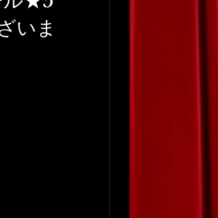
ール★5
ざいま