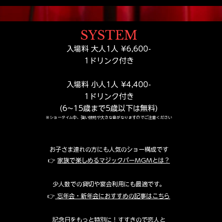
を開けた瞬間から物語が始ま
マジ
る。札幌観光で出会う小さな
の体
テーマパーク
SYSTEM
​​入場料 大人1人 ¥6,600-
​1ドリンク付き
入場料 小人1人 ¥4,400-
​1ドリンク付き
(6~15歳まで5歳以下は無料)
※ショータイム中、強い照明や大きな音がなりますのでご注意ください
お子さま連れの方にも人気のショー構成です
👉
家族で楽しめるマジックバーMGMとは？
少人数での貸切や宴会利用にも最適です。
👉
忘年会・新年会におすすめの記事はこちら
記念日をもっと特別に！すすきので恋人と