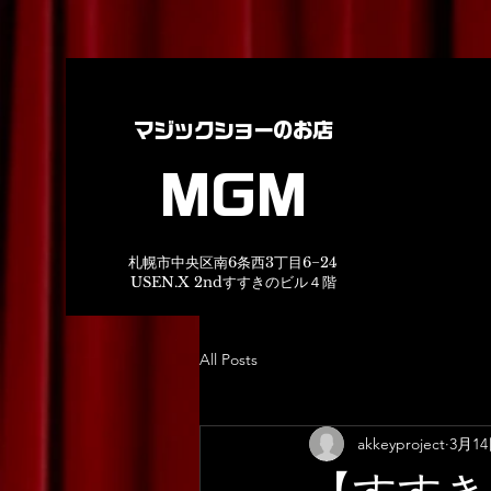
マジックショーのお店
MGM
札幌市中央区南6条西3丁目6−24
USEN.X 2ndすすきのビル４階
All Posts
akkeyproject
3月1