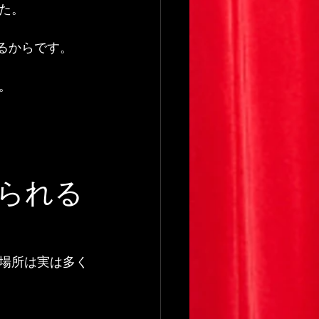
た。
るからです。
。
られる
場所は実は多く