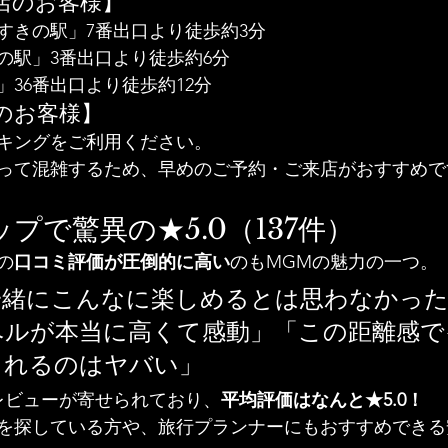
店のお客様】
すきの駅」7番出口より徒歩約3分
の駅」3番出口より徒歩約6分
」36番出口より徒歩約12分
のお客様】
キングをご利用ください。
って混雑するため、早めのご予約・ご来店がおすすめで
マップで驚異の★5.0（137件）
の
口コミ評価が圧倒的に高い
のもMGMの魅力の一つ。
一緒にこんなに楽しめるとは思わなかった
ベルが本当に高くて感動」「この距離感で
られるのはヤバい」
のレビューが寄せられており、
平均評価はなんと★5.0！
を探している方や、旅行プランナーにもおすすめできる