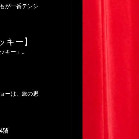
もが一番テンシ
マジックバー こ
アッキー】
ッキー」。
ショーは、旅の思
4階