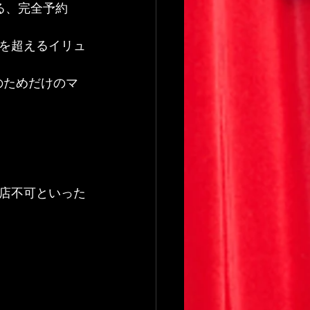
る、完全予約
を超えるイリュ
のためだけのマ
！
すすき
入店不可といった