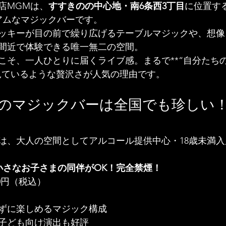
店MGMは、
すすきのの中心地・南6条西3丁目
に位置す
アムなマジックバーです。
ッキーが目の前で繰り広げるテーブルマジックや、想像
間近で体験できる唯一無二の空間。
こそ、一人ひとりに届くライブ感。まるで**“自分たち
を見ているような贅沢さが人気の理由です。
Kのマジックバーは全国でも珍しい
バー こどもOK
は、大人の空間としてアルコール提供中心・18歳未満
小さなお子さまの同伴がOK！完全禁煙！
00円（税込）
ずに楽しめるマジック構成
子ども向け演出も好評