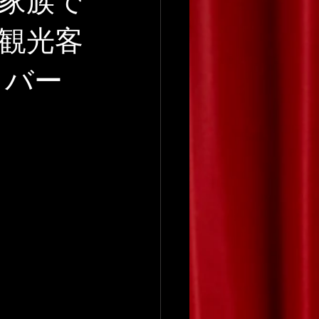
家族で
観光客
クバー