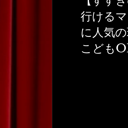
【すすき
行けるマ
に人気の
こどもO