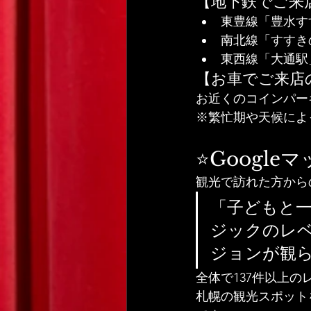
【地下鉄でご来
東豊線「豊水す
南北線「すすき
東西線「大通駅
【お車でご来店
お近くのコインパー
※繁忙期や天候によ
⭐Google
観光で訪れた方から
「子どもと
ジックのレ
ジョンが観
全体で137件以上
札幌の観光スポット