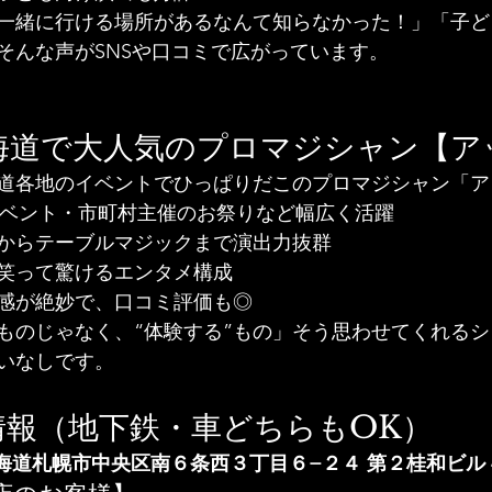
一緒に行ける場所があるなんて知らなかった！」「子ど
そんな声がSNSや口コミで広がっています。
すすきの 
演は北海道で大人気のプロマジシャン【
道各地のイベントでひっぱりだこのプロマジシャン「ア
イベント・市町村主催のお祭りなど幅広く活躍
からテーブルマジックまで演出力抜群
笑って驚けるエンタメ構成
感が絶妙で、口コミ評価も◎
”ものじゃなく、“体験する”もの」そう思わせてくれる
いなしです。
情報（地下鉄・車どちらもOK）
06北海道札幌市中央区南６条西３丁目６−２４ 第２桂和ビル 