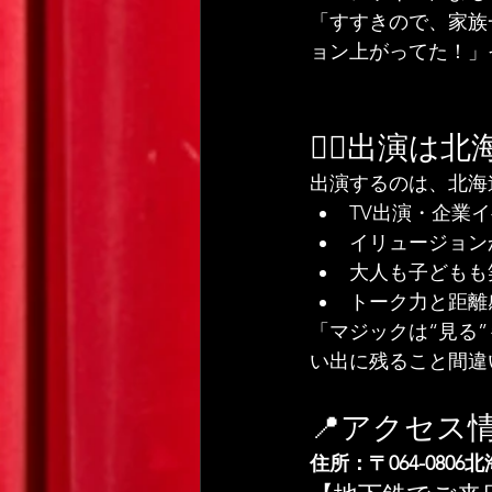
「すすきので、家族
ョン上がってた！」
どもOK
🧙‍♂️出
出演するのは、北海
TV出演・企業
イリュージョン
大人も子どもも
トーク力と距離
「マジックは“見る
い出に残ること間違
📍アクセス
住所：〒064-08