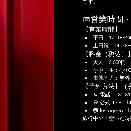
です。
📅営業時間
【営業時間】
平日：17:00〜24
土日祝：14:0
【料金（税込）
大人：6,600円
小中学生：4,40
未就学児：無料
【予約方法】（
📞 電話：080-815
💬 公式LINE：
h
📷 Instagram：
h
旅行中の「空いた時